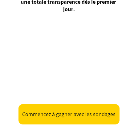
une totale transparence dès le premier 
jour.
Sondages bien rémunérés
Paiements rapides et sécurisés
Flexibilité totale
Commencez à gagner avec les sondages