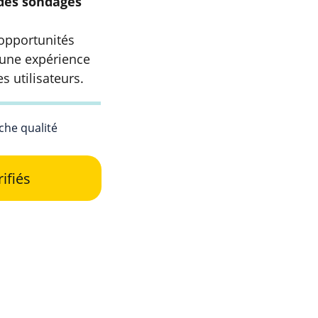
des sondages 
 opportunités 
 une expérience 
s utilisateurs.
he qualité
ifiés