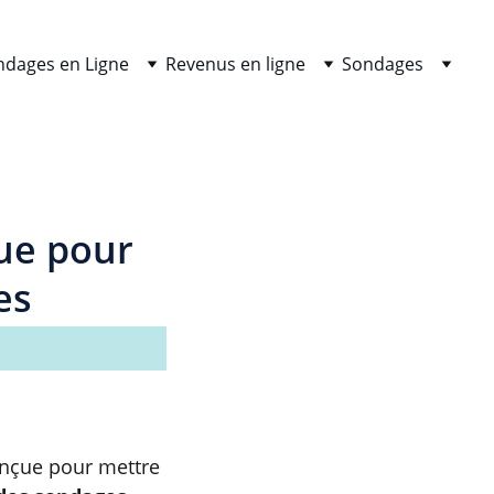
ndages en Ligne
Revenus en ligne
Sondages
ue pour
es 
nçue pour mettre 