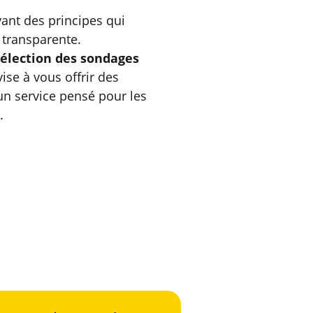
vant des principes qui 
 transparente.
sélection des sondages 
ise à vous offrir des 
un service pensé pour les 
.
Responsabilité
ngagement envers 
l’utilisateur