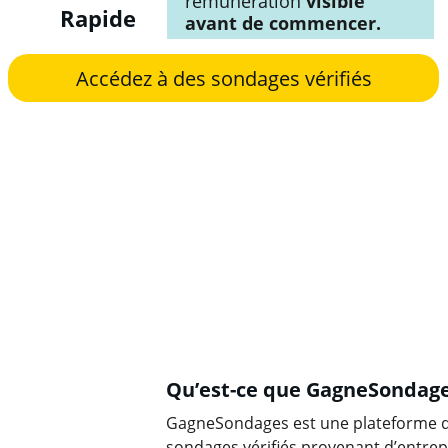
rémunération
 visible 
Rapide
avant de commencer.
Accédez à des sondages vérifiés
Qu’est-ce que GagneSondag
GagneSondages est une plateforme qui
sondages vérifiés provenant d’entrepr