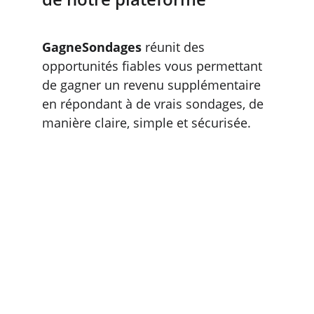
GagneSondages
 réunit des 
opportunités fiables vous permettant 
de gagner un revenu supplémentaire 
en répondant à de vrais sondages, de 
manière claire, simple et sécurisée.
Voyez le paiement avant 
de participer, sans 
surprise.
Nous vous montrons 
uniquement les sondages 
correspondant à votre 