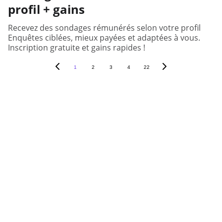
profil + gains
Recevez des sondages rémunérés selon votre profil
Enquêtes ciblées, mieux payées et adaptées à vous.
Inscription gratuite et gains rapides !
1
2
3
4
22
Votre opinion fait bouger les 
décisions.
Nous vous connectons aux 
entreprises qui en ont besoin.
Accueil
Contact
Qui sommes-nous