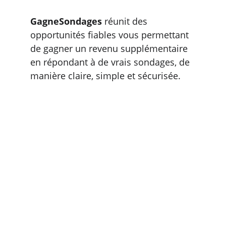
GagneSondages
 réunit des 
opportunités fiables vous permettant 
de gagner un revenu supplémentaire 
en répondant à de vrais sondages, de 
manière claire, simple et sécurisée.
Voyez le paiement avant 
de participer, sans 
surprise.
Nous vous montrons 
uniquement les sondages 
correspondant à votre 
profil.