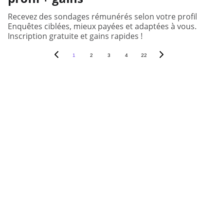
Recevez des sondages rémunérés selon votre profil
Enquêtes ciblées, mieux payées et adaptées à vous.
Inscription gratuite et gains rapides !
1
2
3
4
22
Votre opinion fait bouger les 
décisions.
Nous vous connectons aux 
entreprises qui en ont besoin.
Accueil
Contact
Qui sommes-nous